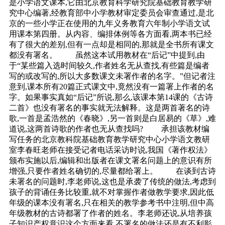
是小学语文课本,它由北京教育科学研究院基础教育教学研
究中心编著,经教育部中小学教材审定委员会审查通过,是北
京的一些小学正在使用的九年义务教育六年制小学语文试
用课本第四册。从内容、编排体例等各方面看,两本书已经
有了很大的差别,但有一点却是相同的,那就是全书所有课文
都没有署名。 虽然这本试用教材在“后记”中提到,由
于“某些篇入选时间较久,作者姓名无从查找,有些篇是编者
写的或改写的,所以大多数课文未署作者的名字。”但记者注
意到,课本所有20篇正式课文中,竟然没有一篇署上作者的名
字。如果事实真如“后记”所说,那么,该课本第14课的《古诗
二首》也没有署名的事实就无法解释。这是两首著名的诗
歌,一首是孟浩然的《春晓》,另一首则是白居易的《草》,难
道说,这两首诗歌的作者也无从查找吗? 承担该教材编
写任务的北京教科院基础教育教学研究中心小学语文教研
室李春旺老师在接受记者电话采访时说,我国《著作权法》
颁布实施以后,编辑和出版者在课文署名问题上的意识有所
增强,只要作者姓名确切的,尽量都给署上。 在谈到古诗
未署名的问题时,李老师说,这也是承袭了传统的做法,考虑到
孩子的背诵任务比较重,就不对掌握作者做教学要求,因此低
年级的课本没有署名,只在相关的教学参考书中注明,但中高
年级教材的古诗都署了作者的姓名。李老师还说,从培养孩
子知识产权意识这个方面来看,不署名的做法还是有不利影