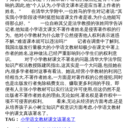
响的,因此,他“个人认为,小学语文课本还是应当署上作者的
姓名。” 在清华大学附中,一位姓马的学生对记者说:“其
实我小学阶段读书时挺想知道课文作者是谁,为什么他能写
得那么好。” 一位自称其父是法学教授的张姓同学告诉
记者,他知道小学语文课文不署作者姓名是侵害著作权的行
为。他对小学教材为什么敢于公然侵害他人权利表示迷惑
不解,“难道课本就可以违法吗?” 记者在调查中了解到,
我国出版发行量极大的小学语文教材却极少在课文中署上
作者的姓名,这种做法,已经严重影响到小学生们的权利意
识。 对于小学教材课文不署名的问题,清华大学法学院
知识产权法教授陈建民指出,这其实是一个大问题,包括她在
内,很多学者都对这事有看法。她说,经营小学教材的利润已
经相当大,不署作者姓名,一方面是对著作权的公然侵犯,同时
也是出版发行者免除稿费支出、赚取更多利润的手段。即
便有人主张小学教材可以实行法定许可使用,但这仍然不是
出版者不署作者姓名的理由,无论如何,署名权是著作权中一
项不可侵害的权利。 看来,无论从经济的方面考虑,还是
从培养孩子从小树立知识产权意识方面考虑,小学语文教材
中的课文真该署名了。
TAG：
小学语文教材课文该署名了