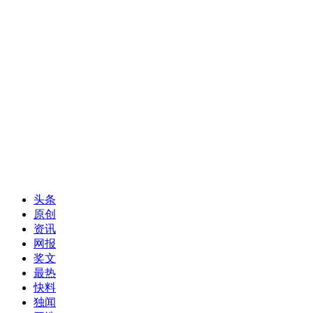
头条
原创
资讯
网报
奖文
最热
快料
独闻