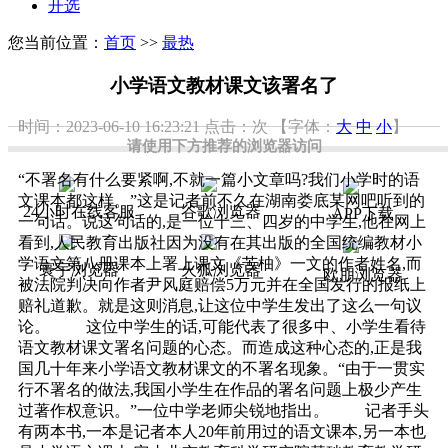
开选
您当前位置：
首页
>>
最热
小学语文教材课文该署名了
时间：2023-06-10 16:23:21
点击：
次
【字体：
大
中
小
】
请使用下方推荐的浏览器访问
“不署名有什么要紧啊,不就一篇小文章吗?我们小学时的语
文课本都这样。”这是记者前不久在湖南娄底某网吧听到的
24小时在线客服
谷歌浏览器
APP下载
一句话。说这句话的,是一位十三、四岁的中学生,他在网上
看到,人民教育出版社因为没有在其出版的全国统编教材小
学语文第八册课本上署上课文《苦柚》一文的作者姓名,而
寰宇浏览器
火狐浏览器
欧朋浏览器
被法院判决向作者尹风庭赔偿5万元并在全国发行的报纸上
赔礼道歉。就是这则消息,让这位中学生发出了这么一句议
论。 这位中学生的话,可能代表了很多中、小学生看待
语文教材课文署名问题的心态。而造成这种心态的,正是我
国几十年来小学语文教材课文的不署名现象。“由于一贯实
行不署名的做法,我国小学生在作品的署名问题上极少产生
过著作权意识。”一位中学老师尖锐地指出。 记者手头
有两本书,一本是记者本人20年前用过的语文课本,另一本也