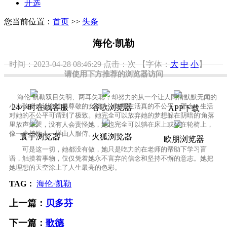
开选
您当前位置：
首页
>>
头条
海伦·凯勒
时间：2023-04-28 08:46:29
点击：
次
【字体：
大
中
小
】
请使用下方推荐的浏览器访问
海伦·凯勒双目失明、两耳失聪，却努力的从一个让人同情默默无闻的
小女孩变成让全世界尊敬的女强人。如果生活真的不公平，那么，生活
24小时在线客服
谷歌浏览器
APP下载
对她的不公平可谓到了极致。她完全可以放弃她的梦想躲在阴暗的'角落
里放声痛哭，没有人会责怪她，她也完全可以躺在床上或坐在轮椅上，
像一个植物人一样由人服侍。
寰宇浏览器
火狐浏览器
欧朋浏览器
可是这一切，她都没有做，她只是吃力的在老师的帮助下学习盲
语，触摸着事物，仅仅凭着她永不言弃的信念和坚持不懈的意志。她把
她理想的天空涂上了人生最亮的色彩。
TAG：
海伦·凯勒
上一篇：
贝多芬
下一篇：
歌德